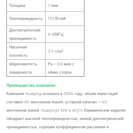
Толщина
1.0мм
Теплопроводность
170 Вт/мК
Диэлектрическая
8-9(МГц)
проницаемость
Насыпная
3,3 г/см³
плотность
Шероховатость
Ра < 0,6 мкм с
поверхности
обеих сторон
Преимущество компании:
Компания Huaqing основана в 2004 году, объем инвестиций
составил 80 миллионов юаней, уставной капитал — 40
миллионов юаней. Huaqing's AlN & Al
O
Керамические изделия
2
3
обладают высокой теплопроводностью, низкой диэлектрической
проницаемостью, хорошим коэффициентом рассеяния и