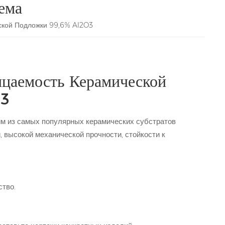
ема
ской Подложки 99,6% Al2O3
ицаемость Керамической
O3
м из самых популярных керамических субстратов
 высокой механической прочности, стойкости к
ство.