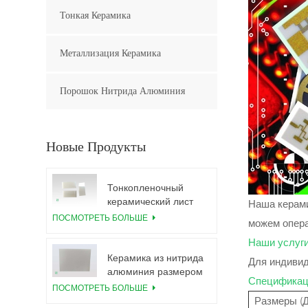
Тонкая Керамика
Металлизация Керамика
Порошок Нитрида Алюминия
Новые Продукты
Тонкопленочный
керамический лист
Наша керами
из нитрида
ПОСМОТРЕТЬ БОЛЬШЕ
можем опера
алюминия,
Наши услуги
полированный по
индивидуальному
Керамика из нитрида
Для индивид
заказу
алюминия размером
Спецификац
5,5×7,5 дюймов,
ПОСМОТРЕТЬ БОЛЬШЕ
используется для
Размеры (