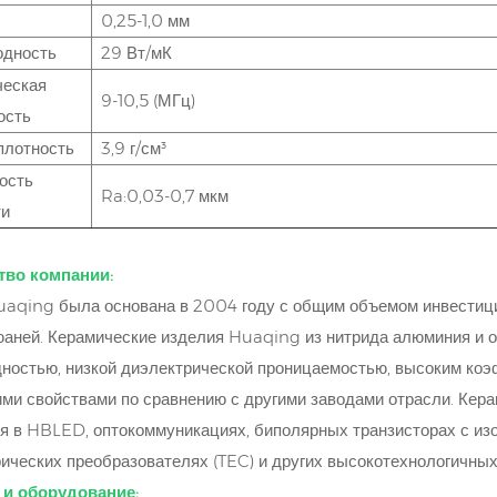
0,25-1,0 мм
одность
29 Вт/мК
ческая
9-10,5 (МГц)
ость
плотность
3,9 г/см³
ость
Ra:0,03-0,7 мкм
ти
во компании:
uaqing была основана в 2004 году с общим объемом инвестиц
аней. Керамические изделия Huaqing из нитрида алюминия и о
ностью, низкой диэлектрической проницаемостью, высоким ко
ми свойствами по сравнению с другими заводами отрасли. Кер
я в HBLED, оптокоммуникациях, биполярных транзисторах с изо
ических преобразователях (TEC) и других высокотехнологичных
 и оборудование: