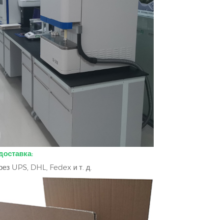
доставка:
ез UPS, DHL, Fedex и т. д.