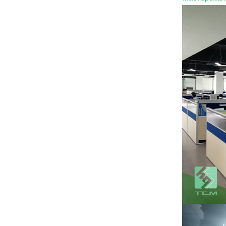
керамическая
подложка из нитрида
ПОСМОТРЕТЬ БОЛЬШЕ
алюминия GaN-on-
QST
Керамическая
подложка AlN в
корпусе TO220
ПОСМОТРЕТЬ БОЛЬШЕ