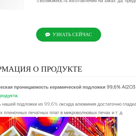
5.Возможность изготовления на заказ: да, пре
УЗНАТЬ СЕЙЧАС
МАЦИЯ О ПРОДУКТЕ
еская проницаемость керамической подложки 99,6% Al2O3
родукта:
 нашей подложки из 99,6% оксида алюминия достаточно гладкая
х пленочных печатных плат в микроволновых печах и т. д.