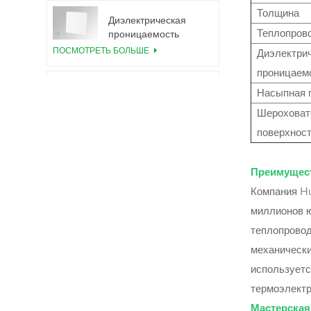
модуля IGBT
Толщина
Диэлектрическая
Теплопров
проницаемость
керамической
ПОСМОТРЕТЬ БОЛЬШЕ
Диэлектри
подложки 99,6%
проницаем
Al2O3
Керамическая
Насыпная 
подложка из нитрида
Шероховат
алюминия с высокой
ПОСМОТРЕТЬ БОЛЬШЕ
поверхнос
теплопроводностью
Керамическое
Преимущест
нитрид алюминия
прямое соединение
Компания H
ПОСМОТРЕТЬ БОЛЬШЕ
пластин
миллионов ю
теплопровод
Уплотнительные
кольца из нитрида
механически
алюминия для
ПОСМОТРЕТЬ БОЛЬШЕ
используетс
изоляции
термоэлектр
12-дюймовая
Мастерская