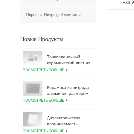
жки 
Порошок Нитрида Алюминия
Новые Продукты
Тонкопленочный
керамический лист из
нитрида алюминия,
ПОСМОТРЕТЬ БОЛЬШЕ
полированный по
индивидуальному
заказу
Керамика из нитрида
алюминия размером
5,5×7,5 дюймов,
ПОСМОТРЕТЬ БОЛЬШЕ
используется для
модуля IGBT
Диэлектрическая
проницаемость
керамической
ПОСМОТРЕТЬ БОЛЬШЕ