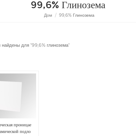
99,6% Глинозема
Дом
/
99,6% Глинозема
ы найдены для "99,6% глинозема"
ическая проницае
рамической подло