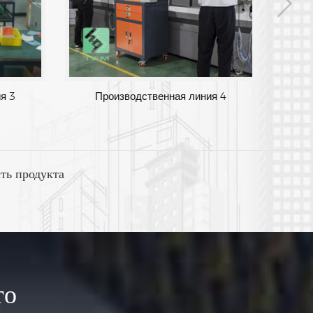
изводственная линия 3
Производственная лини
ть продукта
то