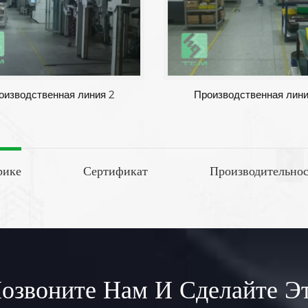
1
Производственная линия 2
Про
рике
Сертификат
Производительнос
озвоните Нам И Сделайте Э