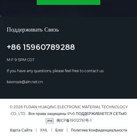
Поддерживать Связь
+86 15960789288
M-F 9-5PM CDT
If you have any questions, please feel free to contact us.
kevinsze@aln.net.cn
© 2026 FUJIAN HUAQING ELECTRONIC MATERIAL TECHNOLOGY
CO., LTD. . Все права защищены IPv6 ПОДДЕРЖИВАЕТСЯ СЕТЬЮ
闽ICP备19012761号-1
Карта Сайта
|
XML
|
Блог
|
Политика Конфиденциальности