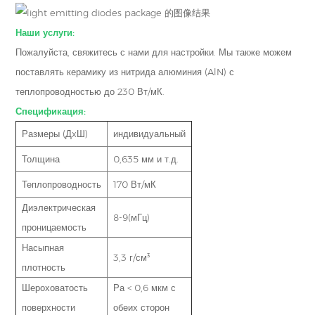
Наши услуги:
Пожалуйста, свяжитесь с нами для настройки. Мы также можем
поставлять керамику из нитрида алюминия (AlN) с
теплопроводностью до 230 Вт/мК.
Спецификация:
Размеры (ДxШ)
индивидуальный
Толщина
0,635 мм и т.д.
Теплопроводность
170 Вт/мК
Диэлектрическая
8-9(мГц)
проницаемость
Насыпная
3,3 г/см³
плотность
Шероховатость
Ра < 0,6 мкм с
поверхности
обеих сторон