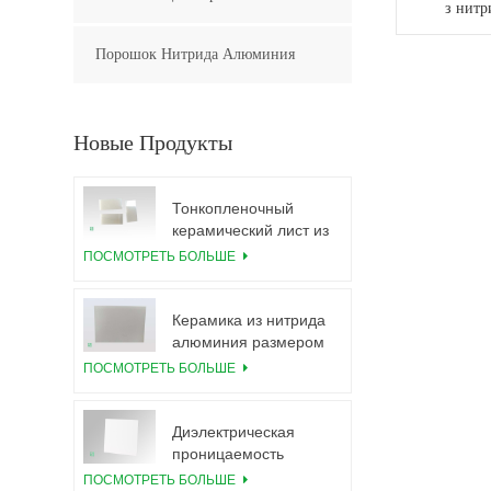
з нитр
Порошок Нитрида Алюминия
Новые Продукты
Тонкопленочный
керамический лист из
нитрида алюминия,
ПОСМОТРЕТЬ БОЛЬШЕ
полированный по
индивидуальному
заказу
Керамика из нитрида
алюминия размером
5,5×7,5 дюймов,
ПОСМОТРЕТЬ БОЛЬШЕ
используется для
модуля IGBT
Диэлектрическая
проницаемость
керамической
ПОСМОТРЕТЬ БОЛЬШЕ