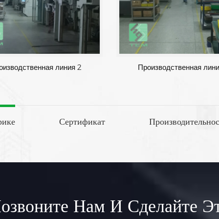
оизводственная линия 2
Производственная лини
рике
Сертификат
Производительнос
озвоните Нам И Сделайте Э