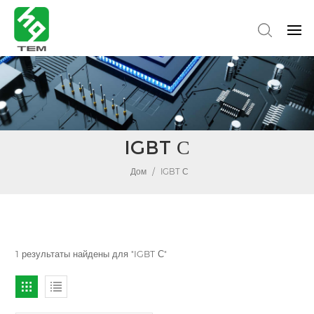
IGBT С
Дом
/
IGBT С
1 результаты найдены для "IGBT С"