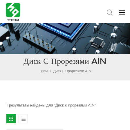
Диск С Прорезями AlN
Дом
/
Диск С Прорезями AlN
1 результаты найдены для "Диск с прорезями AlN"