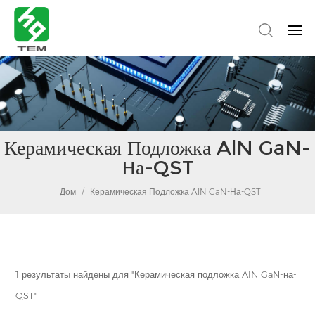
Керамическая Подложка AlN GaN-
На-QST
Дом
/
Керамическая Подложка AlN GaN-На-QST
1 результаты найдены для "Керамическая подложка AlN GaN-на-
QST"