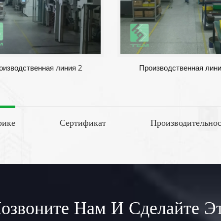
оизводственная линия 1
Производственная лини
рике
Сертификат
Производительнос
озвоните Нам И Сделайте Э