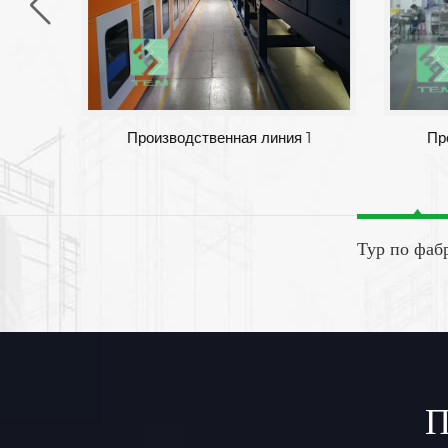
Фабрика
Пр
Тур по фаб
П