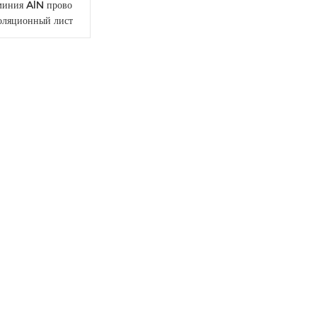
миния AlN прово
оляционный лист