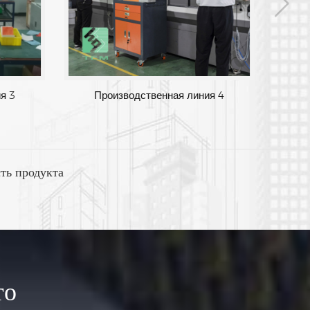
я 2
Производственная линия 3
П
ть продукта
то