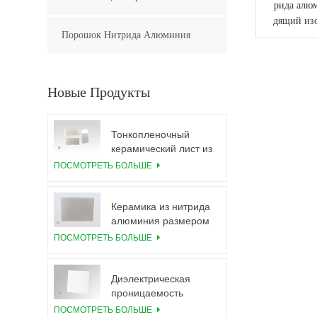
рида алю
дящий из
Порошок Нитрида Алюминия
Новые Продукты
Тонкопленочный
керамический лист из
нитрида алюминия,
ПОСМОТРЕТЬ БОЛЬШЕ
полированный по
индивидуальному
заказу
Керамика из нитрида
алюминия размером
5,5×7,5 дюймов,
ПОСМОТРЕТЬ БОЛЬШЕ
используется для
модуля IGBT
Диэлектрическая
проницаемость
керамической
ПОСМОТРЕТЬ БОЛЬШЕ